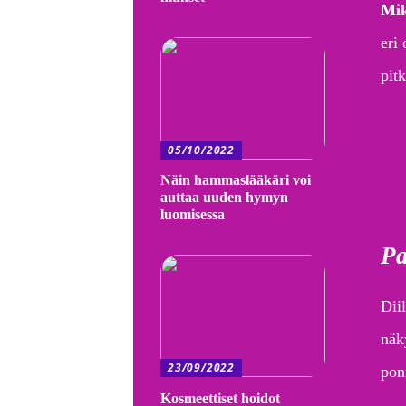
Mi
eri
pit
05/10/2022
Näin hammaslääkäri voi
auttaa uuden hymyn
luomisessa
Pa
Dii
näk
23/09/2022
ponn
Kosmeettiset hoidot