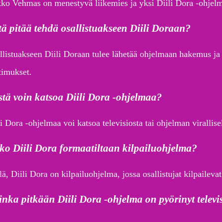
ko Vehmas on menestyvä liikemies ja yksi Diili Dora -ohjelm
ä pitää tehdä osallistuakseen Diili Doraan?
llistuakseen Diili Doraan tulee lähetää ohjelmaan hakemus ja 
timukset.
tä voin katsoa Diili Dora -ohjelmaa?
i Dora -ohjelmaa voi katsoa televisiosta tai ohjelman virallise
o Diili Dora formaatiltaan kilpailuohjelma?
ä, Diili Dora on kilpailuohjelma, jossa osallistujat kilpaileva
nka pitkään Diili Dora -ohjelma on pyörinyt televi