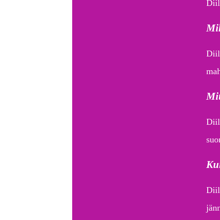
Dii
Mik
Diil
mah
Mit
Dii
suor
Kui
Diil
jänn