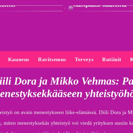
toimii
hampaasi kauniina
Kauneus
Ravitsemus
Terveys
Rutiinit
K
iili Dora ja Mikko Vehmas: P
enestyksekkääseen yhteistyöh
eistyö on avain menestykseen liike-elämässä. Diili Dora ja 
tä, miten menestyksekäs yhteistyö voi viedä yrityksen uusiin 