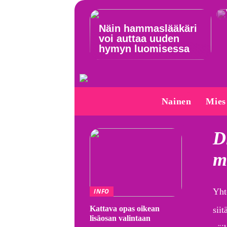
Näin hammaslääkäri
voi auttaa uuden
hymyn luomisessa
Nainen
Mies
D
m
Yht
INFO
Kattava opas oikean
sii
lisäosan valintaan