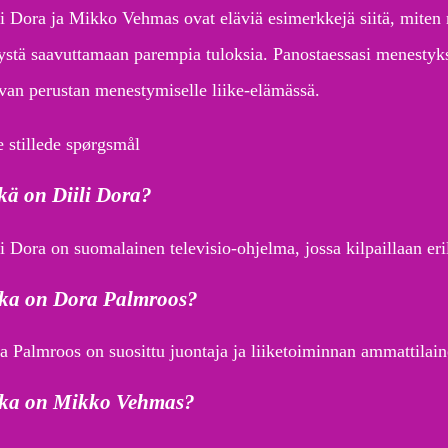
li Dora ja Mikko Vehmas ovat eläviä esimerkkejä siitä, miten 
tystä saavuttamaan parempia tuloksia. Panostaessasi menestyk
van perustan menestymiselle liike-elämässä.
e stillede spørgsmål
ä on Diili Dora?
i Dora on suomalainen televisio-ohjelma, jossa kilpaillaan eril
ka on Dora Palmroos?
a Palmroos on suosittu juontaja ja liiketoiminnan ammattilain
ka on Mikko Vehmas?