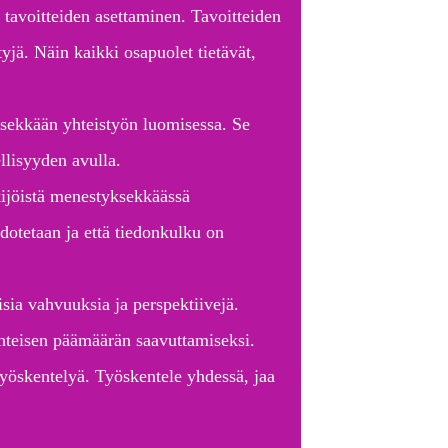
 tavoitteiden asettaminen. Tavoitteiden
tyjä. Näin kaikki osapuolet tietävät,
sekkään yhteistyön luomisessa. Se
lisyyden avulla.
ijöistä menestyksekkäässä
odotetaan ja että tiedonkulku on
sia vahvuuksia ja perspektiivejä.
yhteisen päämäärän saavuttamiseksi.
työskentelyä. Työskentele yhdessä, jaa