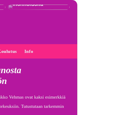
ihonhoidolla
oulutus
Info
anosta
ön
Mikko Vehmas ovat kaksi esimerkkiä
korkeuksiin. Tutustutaan tarkemmin