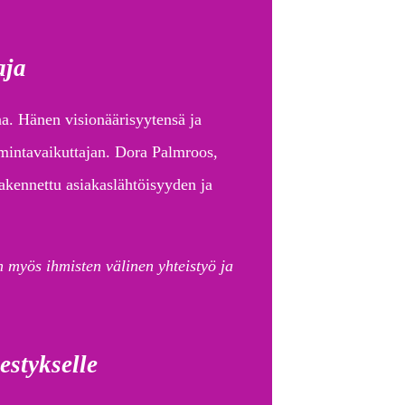
aja
na. Hänen visionäärisyytensä ja
oimintavaikuttajan. Dora Palmroos,
akennettu asiakaslähtöisyyden ja
n myös ihmisten välinen yhteistyö ja
stykselle