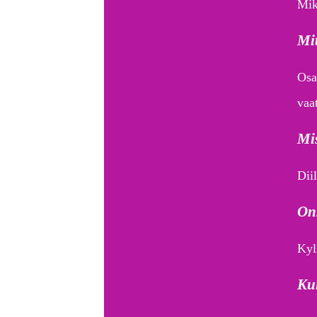
Mik
Mit
Osa
vaa
Mis
Diil
Onk
Kyll
Kui