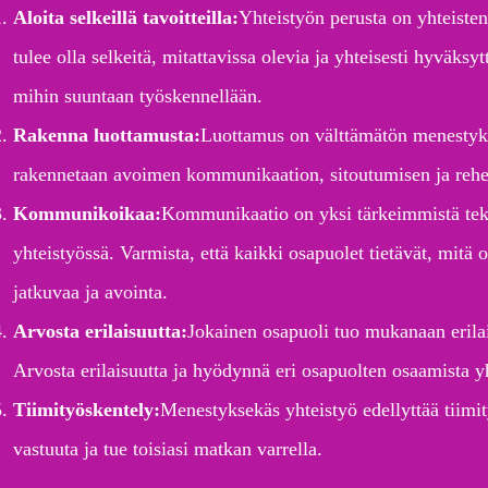
Aloita selkeillä tavoitteilla:
Yhteistyön perusta on yhteisten
tulee olla selkeitä, mitattavissa olevia ja yhteisesti hyväksyt
mihin suuntaan työskennellään.
Rakenna luottamusta:
Luottamus on välttämätön menestyk
rakennetaan avoimen kommunikaation, sitoutumisen ja rehel
Kommunikoikaa:
Kommunikaatio on yksi tärkeimmistä tek
yhteistyössä. Varmista, että kaikki osapuolet tietävät, mitä 
jatkuvaa ja avointa.
Arvosta erilaisuutta:
Jokainen osapuoli tuo mukanaan erilai
Arvosta erilaisuutta ja hyödynnä eri osapuolten osaamista 
Tiimityöskentely:
Menestyksekäs yhteistyö edellyttää tiimi
vastuuta ja tue toisiasi matkan varrella.