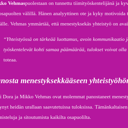
kko Vehmas
puolestaan on tunnettu tiimityöskentelijänä ja kyv
 osapuolten välillä. Hänen analyyttinen ote ja kyky motivoida 
källe. Vehmas ymmärtää, että menestyksekäs yhteistyö on avai
“Yhteistyössä on tärkeää luottamus, avoin kommunikaatio ja 
työskentelevät kohti samaa päämäärää, tulokset voivat oll
toteaa.
nosta menestyksekkääseen yhteistyöhö
li Dora ja Mikko Vehmas ovat molemmat panostaneet menestyk
ynyt heidän urallaan saavutetuissa tuloksissa. Tämänkaltaisen
isteluja ja sitoutumista kaikilta osapuolilta.