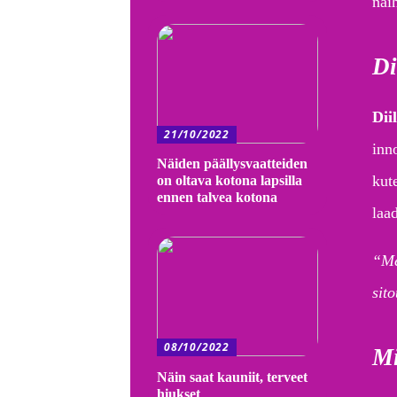
näi
Di
Dii
21/10/2022
inn
Näiden päällysvaatteiden
kut
on oltava kotona lapsilla
ennen talvea kotona
laa
“Me
sito
08/10/2022
Mi
Näin saat kauniit, terveet
hiukset