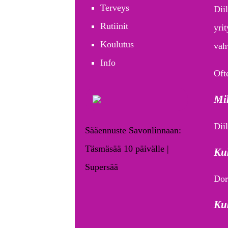
Terveys
Dii
Rutiinit
yri
Koulutus
vah
Info
Oft
Mik
Diil
Sääennuste Savonlinnaan:
Täsmäsää 10 päivälle |
Ku
Supersää
Dor
Ku