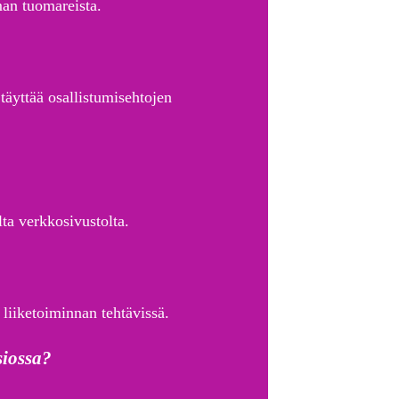
an tuomareista.
täyttää osallistumisehtojen
lta verkkosivustolta.
t liiketoiminnan tehtävissä.
siossa?