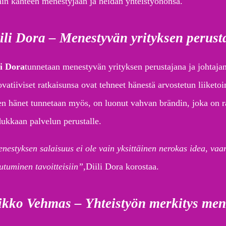
hin kahteen menestyjään ja heidän yhteistyöhönsä.
ili Dora – Menestyvän yrityksen perust
li Dora
tunnetaan menestyvän yrityksen perustajana ja johtaja
ovatiiviset ratkaisunsa ovat tehneet hänestä arvostetun liiket
en hänet tunnetaan myös, on luonut vahvan brändin, joka on r
dukkaan palvelun perustalle.
nestyksen salaisuus ei ole vain yksittäinen nerokas idea, vaa
utuminen tavoitteisiin”,
Diili Dora korostaa.
kko Vehmas – Yhteistyön merkitys mene