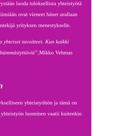
ystään luoda tuloksellista yhteistyötä
tiimiään ovat vieneet hänet urallaan
ntekijä yrityksen menestykselle.
yhteiset tavoitteet. Kun kaikki
a hämmästyttäviä”,
Mikko Vehmas
n
selliseen yhteistyöhön ja tämä on
 yhteistyön luominen vaatii kuitenkin