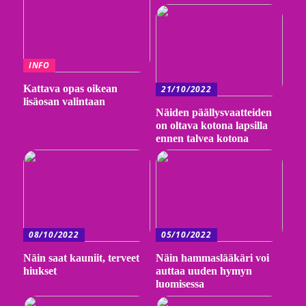
INFO
Kattava opas oikean
21/10/2022
lisäosan valintaan
Näiden päällysvaatteiden
on oltava kotona lapsilla
ennen talvea kotona
08/10/2022
05/10/2022
Näin saat kauniit, terveet
Näin hammaslääkäri voi
hiukset
auttaa uuden hymyn
luomisessa