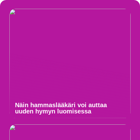
Näin hammaslääkäri voi auttaa
uuden hymyn luomisessa