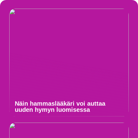
Näin hammaslääkäri voi auttaa
uuden hymyn luomisessa