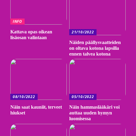
INFO
Kattava opas oikean
21/10/2022
lisäosan valintaan
Näiden päällysvaatteiden
on oltava kotona lapsilla
ennen talvea kotona
08/10/2022
05/10/2022
Näin saat kauniit, terveet
Näin hammaslääkäri voi
hiukset
auttaa uuden hymyn
luomisessa