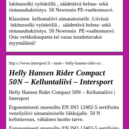
lukitussolki vyötäröllä , säädettävä helma- sekä
rintanauhakiristys. 50 Newtonin PE-vaahtomuovi.
Klassinen kelluntaliivi uimataitoiselle .Liivissä
lukitussolki vyötäröllä , säädettävä helma- sekä
rintanauhakiristys. 50 Newtonin PE-vaahtomuovi.
Osta verkkokaupasta tai varaa noudettavaksi
myymälästä!
http s://www.intersport.fi › tuote › helly-hansen-rider-co…
Helly Hansen Rider Compact
50N – Kelluntaliivi – Intersport
Helly Hansen Rider Compact 50N – Kelluntaliivi |
Intersport
Ergonomisesti muotoiltu EN ISO 12402-5 sertifioitu
veneilyliivi uimataitoiselle liikkujalle. 50 N
kelluttavuus, vähäinen huolto tarve.
Ergonomisesti muotoiltu EN ISO 12402-5 sertifioitu