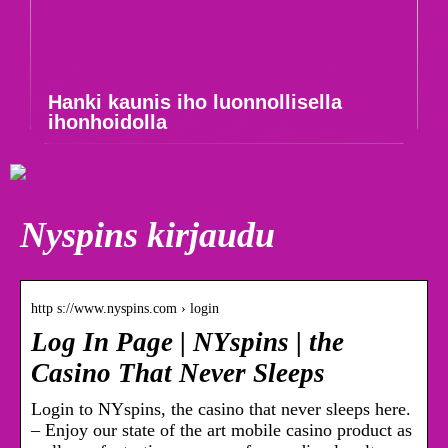
Hanki kaunis iho luonnollisella
ihonhoidolla
Nyspins kirjaudu
http s://www.nyspins.com › login
Log In Page | NYspins | the
Casino That Never Sleeps
Login to NYspins, the casino that never sleeps here.
– Enjoy our state of the art mobile casino product as