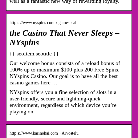
well as a fantastic new way of rewarding loyalty.
http s://www.nyspins.com › games › all
the Casino That Never Sleeps –
NYspins
{{ seoItem.seotitle }}
Our welcome bonus consists of a reload bonus of
100% up to maximum $100 plus 200 Free Spins.
NYspins Casino. Our goal is to have all the best
casino games here …
NYspins offers you a fine selection of slots in a
user-friendly, secure and lightning-quick
environment, regardless of which device you’re
playing on
http s://www.kasinohai.com › Arvostelu