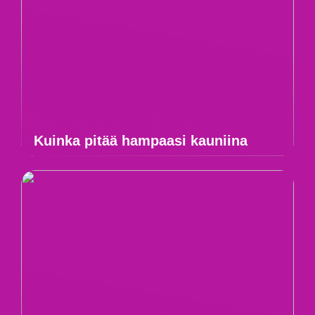
Kuinka pitää hampaasi kauniina