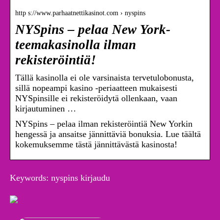
http s://www.parhaatnettikasinot.com › nyspins
NYSpins – pelaa New York-
teemakasinolla ilman
rekisteröintiä!
Tällä kasinolla ei ole varsinaista tervetulobonusta,
sillä nopeampi kasino -periaatteen mukaisesti
NYSpinsille ei rekisteröidytä ollenkaan, vaan
kirjautuminen …
NYSpins – pelaa ilman rekisteröintiä New Yorkin
hengessä ja ansaitse jännittäviä bonuksia. Lue täältä
kokemuksemme tästä jännittävästä kasinosta!
Keywords: nyspins kirjaudu