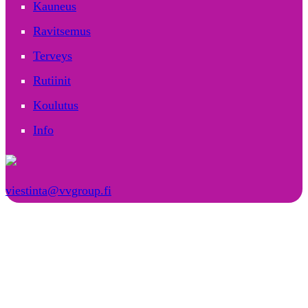
Kauneus
Ravitsemus
Terveys
Rutiinit
Koulutus
Info
viestinta@vvgroup.fi