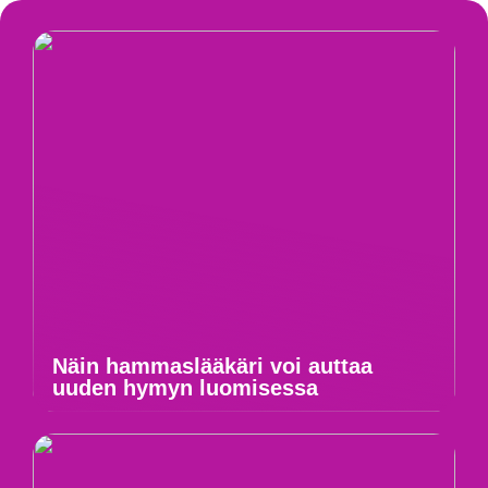
Näin hammaslääkäri voi auttaa
uuden hymyn luomisessa