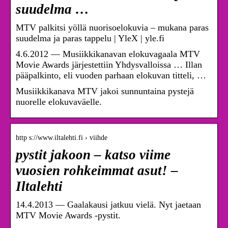
suudelma …
MTV palkitsi yöllä nuorisoelokuvia – mukana paras
suudelma ja paras tappelu | YleX | yle.fi
4.6.2012 — Musiikkikanavan elokuvagaala MTV
Movie Awards järjestettiin Yhdysvalloissa … Illan
pääpalkinto, eli vuoden parhaan elokuvan titteli, …
Musiikkikanava MTV jakoi sunnuntaina pystejä
nuorelle elokuvaväelle.
http s://www.iltalehti.fi › viihde
pystit jakoon – katso viime
vuosien rohkeimmat asut! –
Iltalehti
14.4.2013 — Gaalakausi jatkuu vielä. Nyt jaetaan
MTV Movie Awards -pystit.