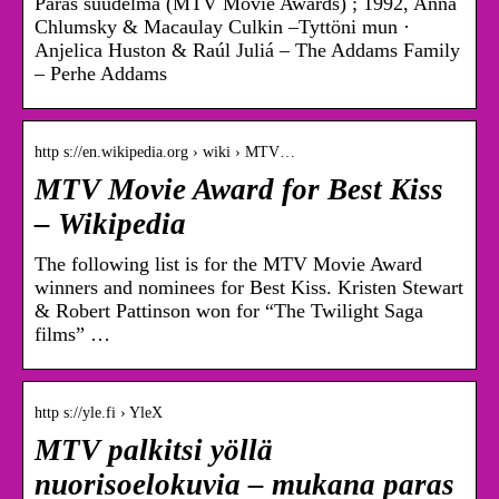
Paras suudelma (MTV Movie Awards) ; 1992, Anna
Chlumsky & Macaulay Culkin –Tyttöni mun ·
Anjelica Huston & Raúl Juliá – The Addams Family
– Perhe Addams
http s://en.wikipedia.org › wiki › MTV…
MTV Movie Award for Best Kiss
– Wikipedia
The following list is for the MTV Movie Award
winners and nominees for Best Kiss. Kristen Stewart
& Robert Pattinson won for “The Twilight Saga
films” …
http s://yle.fi › YleX
MTV palkitsi yöllä
nuorisoelokuvia – mukana paras