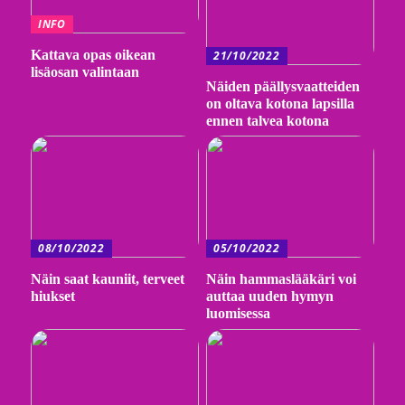
INFO
Kattava opas oikean
21/10/2022
lisäosan valintaan
Näiden päällysvaatteiden
on oltava kotona lapsilla
ennen talvea kotona
08/10/2022
05/10/2022
Näin saat kauniit, terveet
Näin hammaslääkäri voi
hiukset
auttaa uuden hymyn
luomisessa