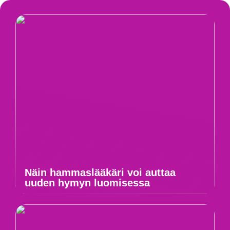
Näin hammaslääkäri voi auttaa
uuden hymyn luomisessa