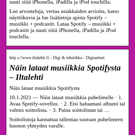
nauti siitä iPhonella, iPadilla ja iPod touchilla.
Lue arvosteluja, vertaa asiakkaiden arvioita, katso
näyttökuvia ja lue lisätietoja apista Spotify –
musiikki + podcastit. Lataa Spotify – musiikki +
podcastit ja nauti siitä iPhonella, iPadilla ja iPod
touchilla.
http s://www.iltalehti.fi › Digi & tekniikka › Digiuutiset
Näin lataat musiikkia Spotifysta
– Iltalehti
Näin lataat musiikkia Spotifysta
10.1.2021 — Näin lataat musiikkia puhelimelle · 1.
Avaa Spotify-sovellus. · 2. Etsi haluamasi albumi tai
valmis soittolista. · 3. Paina soittolistan tai …
Soittolistoja kannattaa tallentaa suoraan puhelimeen
huonon yhteyden varalle.