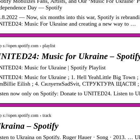
otify Mobilizes Fans, Artists, and Our ‘Music For Ukraine’ P
dependence Day — Spotify
.8.2022 — Now, six months into this war, Spotify is rebrandi
ITED24: Music For Ukraine and creating a new way to …
p s://open.spotify.com › playlist
NITED24: Music for Ukraine – Spotif
ITED24: Music for Ukraine | Spotify Playlist
ITED24: Music for Ukraine ; 1. Hell YeahLittle Big Town 
Billie Eilish ; 4. СилуетиSadSvit, СТРУКТУРА ЩАСТЯ ;
sten now only on Spotify: Donate to
UNITED24
. Listen to U
p s://open.spotify.com › track
kraina – Spotify
sten to Ukraina on Spotify. Ruger Hauer · Song · 2013. … Ukr