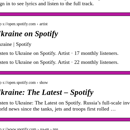
gn in to see lyrics and listen to the full track.
p s://open.spotify.com › artist
kraine on Spotify
raine | Spotify
sten to Ukraine on Spotify. Artist · 17 monthly listeners.
sten to Ukraine on Spotify. Artist · 22 monthly listeners.
p s://open.spotify.com › show
kraine: The Latest – Spotify
sten to Ukraine: The Latest on Spotify. Russia’s full-scale i
rld news since the tanks, jets and troops first rolled …
tp s://www.spotify.com › ua-en › pre…