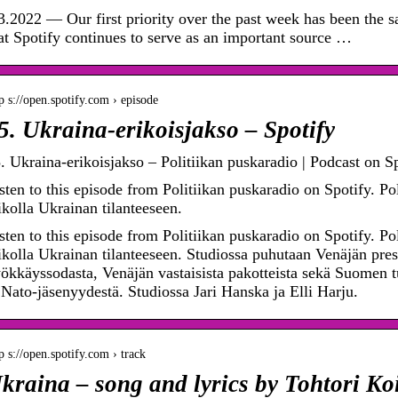
3.2022 — Our first priority over the past week has been the s
at Spotify continues to serve as an important source …
p s://open.spotify.com › episode
5. Ukraina-erikoisjakso – Spotify
. Ukraina-erikoisjakso – Politiikan puskaradio | Podcast on S
sten to this episode from Politiikan puskaradio on Spotify. Pol
ikolla Ukrainan tilanteeseen.
sten to this episode from Politiikan puskaradio on Spotify. Pol
ikolla Ukrainan tilanteeseen. Studiossa puhutaan Venäjän pres
ökkäyssodasta, Venäjän vastaisista pakotteista sekä Suomen tu
 Nato-jäsenyydestä. Studiossa Jari Hanska ja Elli Harju.
p s://open.spotify.com › track
kraina – song and lyrics by Tohtori Koi