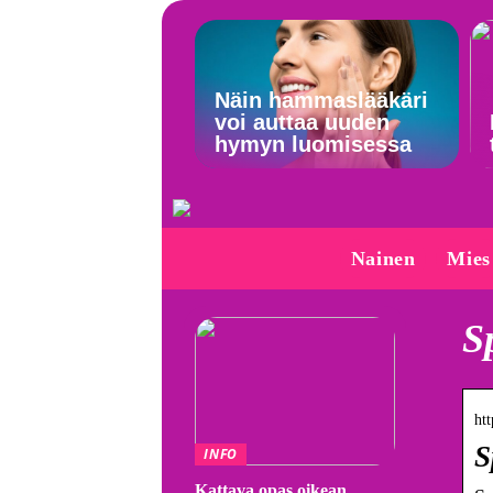
Näin hammaslääkäri
voi auttaa uuden
hymyn luomisessa
Nainen
Mies
S
ht
S
INFO
Kattava opas oikean