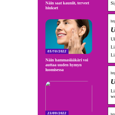
Si
Näin saat kauniit, terveet
hiukset
htt
U
Uk
Li
05/10/2022
Li
Näin hammaslääkäri voi
auttaa uuden hymyn
luomisessa
htt
U
Li
wo
23/09/2022
ht