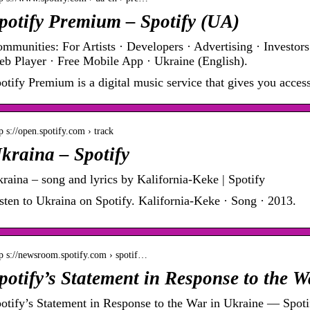
potify Premium – Spotify (UA)
mmunities: For Artists · Developers · Advertising · Investors
b Player · Free Mobile App · Ukraine (English).
otify Premium is a digital music service that gives you access
p s://open.spotify.com › track
kraina – Spotify
raina – song and lyrics by Kalifornia-Keke | Spotify
sten to Ukraina on Spotify. Kalifornia-Keke · Song · 2013.
tp s://newsroom.spotify.com › spotif…
potify’s Statement in Response to the 
otify’s Statement in Response to the War in Ukraine — Spoti