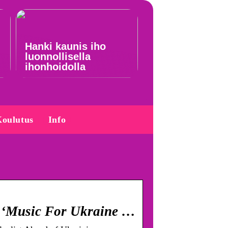
Hanki kaunis iho
luonnollisella
ihonhoidolla
oulutus
Info
ur ‘Music For Ukraine …