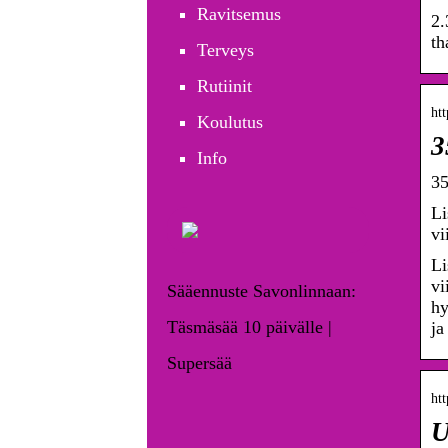
Ravitsemus
2.
th
Terveys
Rutiinit
htt
Koulutus
3
Info
35
Li
vi
Li
vi
Sääennuste Savonlinnaan:
hy
Täsmäsää 10 päivälle |
ja
Supersää
htt
U