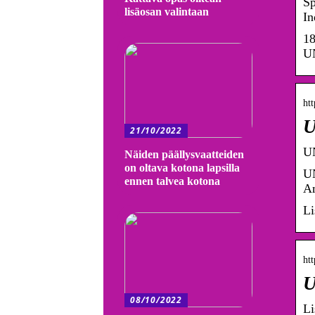
Sp
lisäosan valintaan
In
18
UN
htt
U
21/10/2022
UN
Näiden päällysvaatteiden
on oltava kotona lapsilla
UN
ennen talvea kotona
Am
Li
htt
U
08/10/2022
Li