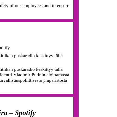
afety of our employees and to ensure
potify
itiikan puskaradio keskittyy tällä
itiikan puskaradio keskittyy tällä
identti Vladimir Putinin aloittamasta
rvallisuuspoliittisesta ympäristöstä
ra – Spotify