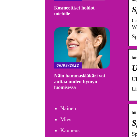
S
Kosmeettiset hoidot
miehille
Co
We
Sp
htt
06/09/2022
U
Näin hammaslääkäri voi
Uk
auttaa uuden hymyn
luomisessa
Li
Nainen
ht
Mies
S
Kauneus
Sp