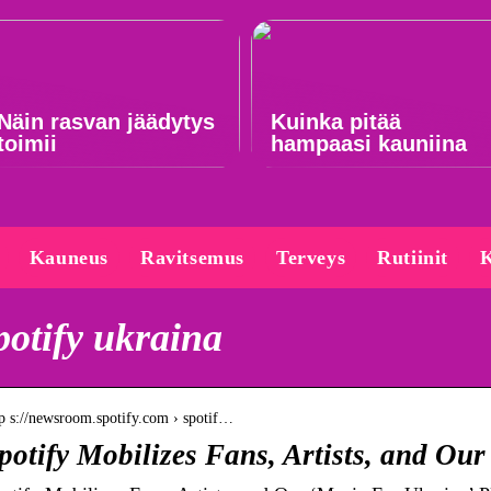
Näin rasvan jäädytys
Kuinka pitää
toimii
hampaasi kauniina
Kauneus
Ravitsemus
Terveys
Rutiinit
K
potify ukraina
tp s://newsroom.spotify.com › spotif…
potify Mobilizes Fans, Artists, and O