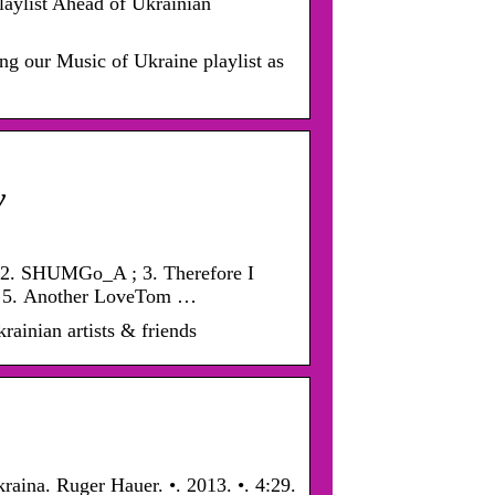
laylist Ahead of Ukrainian
ng our Music of Ukraine playlist as
y
; 2. SHUMGo_A ; 3. Therefore I
 5. Another LoveTom …
krainian artists & friends
aina. Ruger Hauer. •. 2013. •. 4:29.