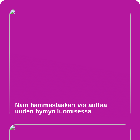
Näin hammaslääkäri voi auttaa
uuden hymyn luomisessa