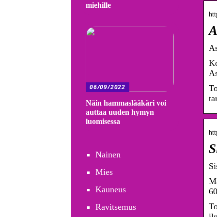
miehille
htt
A
As
Ko
As
06/09/2022
To
ta
Näin hammaslääkäri voi
auttaa uuden hymyn
luomisessa
htt
S
Nainen
Si
Mies
Ma
Kauneus
60
To
Ravitsemus
il