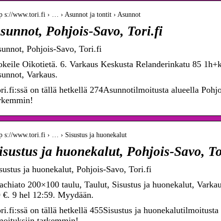
p s://www.tori.fi › … › Asunnot ja tontit › Asunnot
sunnot, Pohjois-Savo, Tori.fi
unnot, Pohjois-Savo, Tori.fi
keile Oikotietä. 6. Varkaus Keskusta Relanderinkatu 85 1h+
unnot, Varkaus.
ri.fi:ssä on tällä hetkellä 274Asunnotilmoitusta alueella Pohj
rkemmin!
p s://www.tori.fi › … › Sisustus ja huonekalut
isustus ja huonekalut, Pohjois-Savo, To
sustus ja huonekalut, Pohjois-Savo, Tori.fi
chiato 200×100 taulu, Taulut, Sisustus ja huonekalut, Varkau
 €. 9 hel 12:59. Myydään.
ri.fi:ssä on tällä hetkellä 455Sisustus ja huonekalutilmoitusta
moituksiin tarkemmin!