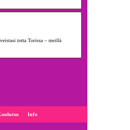
istasi totta Torissa – meillä
oulutus
Info