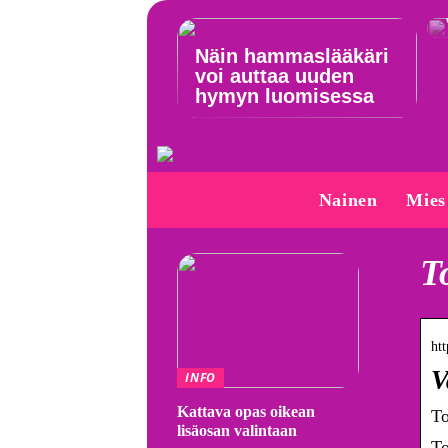
Näin hammaslääkäri
voi auttaa uuden
hymyn luomisessa
Nainen
Mies
T
htt
V
INFO
Kattava opas oikean
To
lisäosan valintaan
To