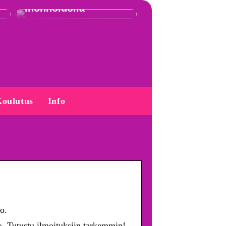
ihonhoidolla
oulutus
Info
o.
vo. Tutustu ilmoituksiin tarkemmin!