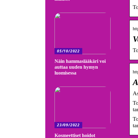
To
htt
V
To
05/10/2022
Näin hammaslääkäri voi
auttaa uuden hymyn
htt
luomisessa
A
As
To
ta
To
23/09/2022
ta
Kosmeettiset hoidot