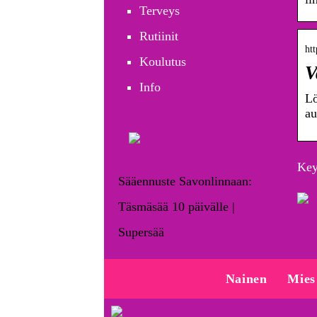
Terveys
Rutiinit
htt
Koulutus
V
Info
Lö
au
Key
Sääennuste Savonlinnaan:
Täsmäsää 10 päivälle |
Supersää
Nainen
Mies