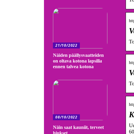
htt
V
To
21/10/2022
Näiden päällysvaatteiden
on oltava kotona lapsilla
htt
ennen talvea kotona
V
To
ht
K
08/10/2022
Uu
Näin saat kauniit, terveet
60
hiukset