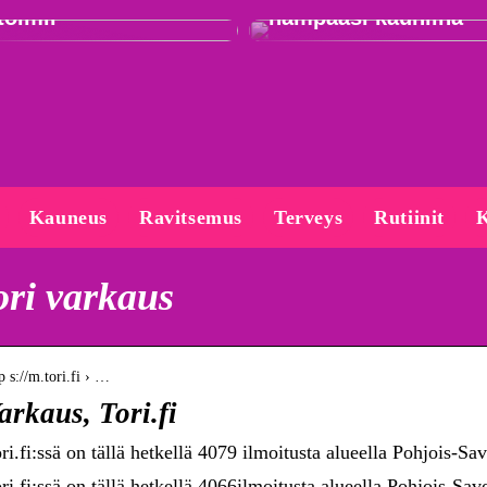
toimii
hampaasi kauniina
Kauneus
Ravitsemus
Terveys
Rutiinit
K
ori varkaus
p s://m.tori.fi › …
arkaus, Tori.fi
ri.fi:ssä on tällä hetkellä 4079 ilmoitusta alueella Pohjois-Sav
ri.fi:ssä on tällä hetkellä 4066ilmoitusta alueella Pohjois-Sa