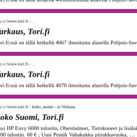
p s://www.tori.fi › …
arkaus, Tori.fi
ri.fi:ssä on tällä hetkellä 4067 ilmoitusta alueella Pohjois-S
p s://www.tori.fi › …
arkaus, Tori.fi
ri.fi:ssä on tällä hetkellä 4070 ilmoitusta alueella Pohjois-S
tp s://www.tori.fi › koko_suomi › q=Varkaus
oko Suomi, Tori.fi
si HP Envy 6000 tulostin, Oheislaitteet, Tietokoneet ja lisäla
00 tulostin. 60 € ; Uusi Pentik Vahakukka piirakkavuoka, …