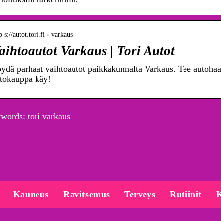
p s://autot.tori.fi › varkaus
aihtoautot Varkaus | Tori Autot
ydä parhaat vaihtoautot paikkakunnalta Varkaus. Tee autohaave
tokauppa käy!
words: tori varkaus
Kauneus
Ravitsemus
Terveys
Rutiinit
K