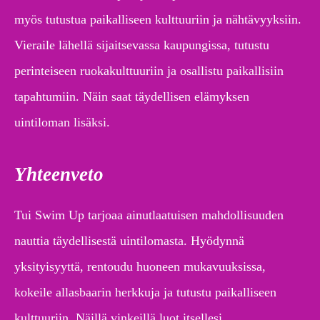
myös tutustua paikalliseen kulttuuriin ja nähtävyyksiin.
Vieraile lähellä sijaitsevassa kaupungissa, tutustu
perinteiseen ruokakulttuuriin ja osallistu paikallisiin
tapahtumiin. Näin saat täydellisen elämyksen
uintiloman lisäksi.
Yhteenveto
Tui Swim Up tarjoaa ainutlaatuisen mahdollisuuden
nauttia täydellisestä uintilomasta. Hyödynnä
yksityisyyttä, rentoudu huoneen mukavuuksissa,
kokeile allasbaarin herkkuja ja tutustu paikalliseen
kulttuuriin. Näillä vinkeillä luot itsellesi