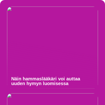
Näin hammaslääkäri voi auttaa
uuden hymyn luomisessa