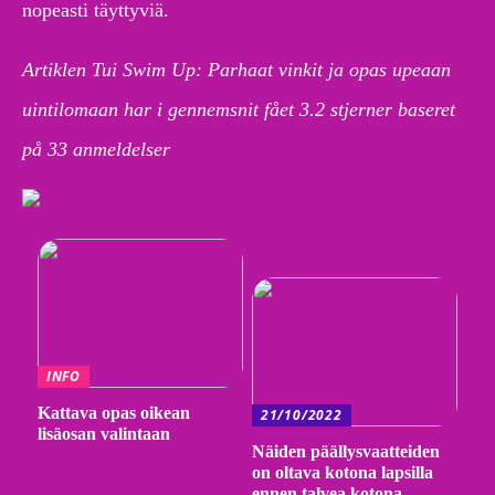
nopeasti täyttyviä.
Artiklen Tui Swim Up: Parhaat vinkit ja opas upeaan
uintilomaan har i gennemsnit fået
3.2
stjerner baseret
på
33
anmeldelser
INFO
Kattava opas oikean
21/10/2022
lisäosan valintaan
Näiden päällysvaatteiden
on oltava kotona lapsilla
ennen talvea kotona