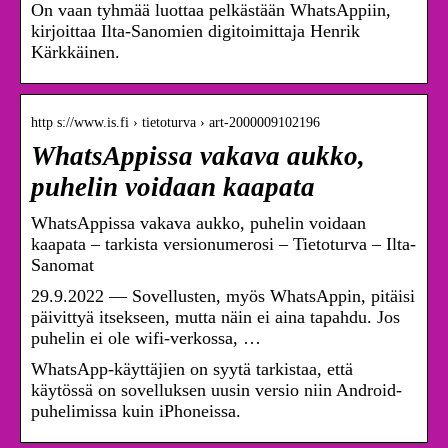
On vaan tyhmää luottaa pelkästään WhatsAppiin,
kirjoittaa Ilta-Sanomien digitoimittaja Henrik
Kärkkäinen.
http s://www.is.fi › tietoturva › art-2000009102196
WhatsAppissa vakava aukko,
puhelin voidaan kaapata
WhatsAppissa vakava aukko, puhelin voidaan
kaapata – tarkista versionumerosi – Tietoturva – Ilta-
Sanomat
29.9.2022 — Sovellusten, myös WhatsAppin, pitäisi
päivittyä itsekseen, mutta näin ei aina tapahdu. Jos
puhelin ei ole wifi-verkossa, …
WhatsApp-käyttäjien on syytä tarkistaa, että
käytössä on sovelluksen uusin versio niin Android-
puhelimissa kuin iPhoneissa.