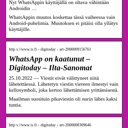
Nyt WhatsAppin käyttäjällä on oltava vähintään
Androidin …
WhatsAppin muutos koskettaa tässä vaiheessa vain
Android-puhelimia. Muutoksen ei pitäisi olla yllätys
käyttäjille.
http s://www.is.fi › digitoday › art-2000009156761
WhatsApp on kaatunut –
Digitoday – Ilta-Sanomat
25.10.2022 — Viestit eivät välittyneet niitä
lähetettäessä. Lähetetyn viestin viereen ilmestyi vain
kellosymboli, joka kertoo lähettämisen yrittämisestä.
Maailman suosituin pikaviestin oli nurin lähes kaksi
tuntia.
http s://www.is.fi › digitoday › art-2000008309646