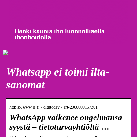
Hanki kaunis iho luonnollisella
ihonhoidolla
Whatsapp ei toimi ilta-
sanomat
http s://www.is.fi › digitoday › art-2000009157301
WhatsApp vaikenee ongelmansa
syystä – tietoturvayhtiöltä …