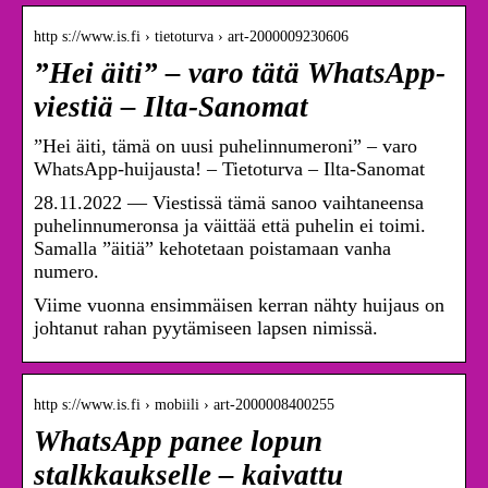
http s://www.is.fi › tietoturva › art-2000009230606
”Hei äiti” – varo tätä WhatsApp-
viestiä – Ilta-Sanomat
”Hei äiti, tämä on uusi puhelinnumeroni” – varo
WhatsApp-huijausta! – Tietoturva – Ilta-Sanomat
28.11.2022 — Viestissä tämä sanoo vaihtaneensa
puhelinnumeronsa ja väittää että puhelin ei toimi.
Samalla ”äitiä” kehotetaan poistamaan vanha
numero.
Viime vuonna ensimmäisen kerran nähty huijaus on
johtanut rahan pyytämiseen lapsen nimissä.
http s://www.is.fi › mobiili › art-2000008400255
WhatsApp panee lopun
stalkkaukselle – kaivattu