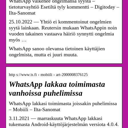
WhatsApp vaikenee ongelmansa syystä –
tietoturvayhtiö Esetiltä tyly kommentti – Digitoday –
Ilta-Sanomat
25.10.2022 — Yhtiö ei kommentoinut ongelmien
syytä lainkaan. Reutersin mukaan WhatsAppin noin
vuoden takainen vastaava häiriö synnytti ongelmia
myös …
WhatsApp sanoo olevansa tietoinen käyttäjien
ongelmista, mutta ei juuri muuta.
http s://www.is.fi › mobiili › art-2000008376125
WhatsApp lakkaa toimimasta
vanhoissa puhelimissa
WhatsApp lakkasi toimimasta joissakin puhelimissa
– Mobiili – Ilta-Sanomat
3.11.2021 — marraskuuta WhatsApp lakkasi
tukemasta Android-käyttöjärjestelmän versiota 4.0.4.