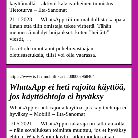
käyttämällä – aktivoi kaksivaiheinen tunnistus –
Tietoturva – Ilta-Sanomat
21.1.2023 — WhatsApp-tili on mahdollista kaapata
ilman että tilin omistaja tekee virhettä. Tähän
mennessä nähdyt huijaukset, kuten ”hei äiti” -
viestit, …
Jos et ole muuttanut puhelinvastaajan
oletusasetuksia, tilisi voi olla vaarassa.
http s://www.is.fi › mobiili › art-2000007968404
WhatsApp ei heti rajoita käyttöä,
jos käyttöehtoja ei hyväksy
WhatsApp ei heti rajoita käyttöä, jos käyttöehtoja ei
hyväksy – Mobiili – Ilta-Sanomat
10.5.2021 — WhatsAppin takaraja on tällä viikolla
– näin sovelluksen toiminta muuttuu, jos et hyväksy
ehtoja. WhatsAppin käyttö jatkuu jonkin aikaa …