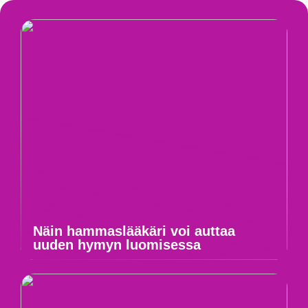
Näin hammaslääkäri voi auttaa
uuden hymyn luomisessa