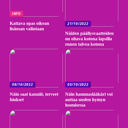
INFO
Kattava opas oikean
21/10/2022
lisäosan valintaan
Näiden päällysvaatteiden
on oltava kotona lapsilla
ennen talvea kotona
08/10/2022
05/10/2022
Näin saat kauniit, terveet
Näin hammaslääkäri voi
hiukset
auttaa uuden hymyn
luomisessa