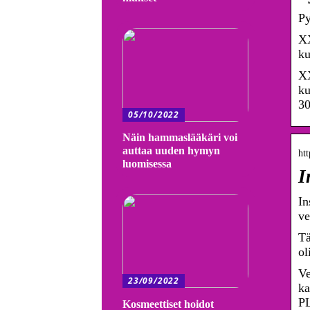
Py
XX
ku
XX
ku
30
05/10/2022
Näin hammaslääkäri voi
auttaa uuden hymyn
ht
luomisessa
I
In
ve
Tä
ol
Ve
23/09/2022
ka
PL
Kosmeettiset hoidot