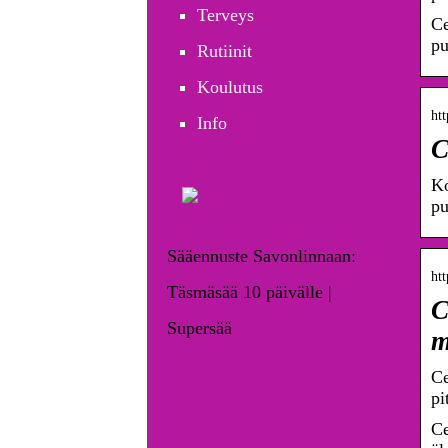
Terveys
Ce
pu
Rutiinit
Koulutus
htt
Info
C
Ko
pu
Sääennuste Savonlinnaan:
htt
Täsmäsää 10 päivälle |
C
Supersää
m
Ce
pi
Ce