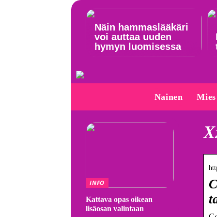
Näin hammaslääkäri
voi auttaa uuden
hymyn luomisessa
Nainen
Mies
X
ht
C
INFO
t
Kattava opas oikean
lisäosan valintaan
Ce