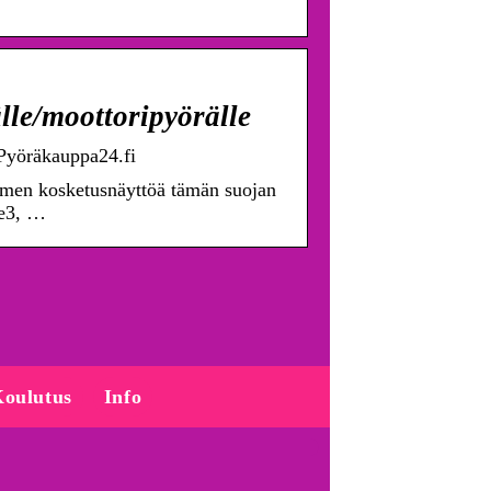
lle/moottoripyörälle
 Pyöräkauppa24.fi
imen kosketusnäyttöä tämän suojan
e3, …
oulutus
Info