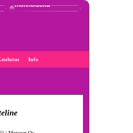
ihonhoidolla
oulutus
Info
eline
lä | Motonet Oy