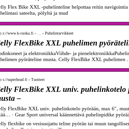
lly Flex Bike XXL -puhelinteline helpottaa reitin navigointia 
helintasi sateelta, pölyltä ja mud
p s://www.k-ruoka.fi › … › Puhelintarvikkeet
elly FlexBike XXL puhelimen pyörätel
dinkoneet ja elektroniikkaViihde- ja pienelektroniikkaPuhel
helimen pyöräteline musta. Celly FlexBike XXL puhelimen
p s://superhead.fi › Tuotteet
elly FlexBike XXL univ. puhelinkotelo
usta –
lly FlexBike XXL univ. puhelinkotelo pyörään, max 6″, musta 
tää… · Gear Sport universal käännettävä puhelinpidike pyörä
lly flexbike on vesisuojattu teline pyörän tai muun tangollise