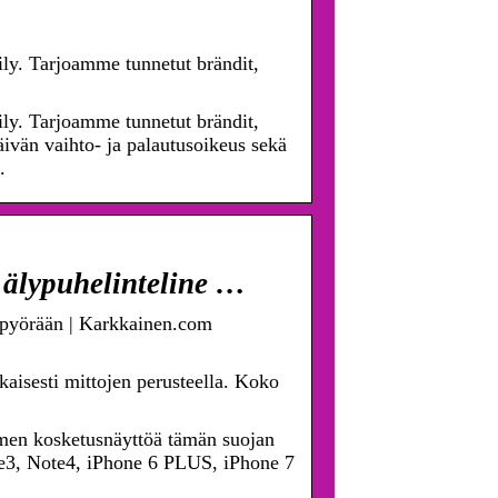
ily. Tarjoamme tunnetut brändit,
ily. Tarjoamme tunnetut brändit,
ivän vaihto- ja palautusoikeus sekä
.
älypuhelinteline …
upyörään | Karkkainen.com
kaisesti mittojen perusteella. Koko
imen kosketusnäyttöä tämän suojan
3, Note4, iPhone 6 PLUS, iPhone 7