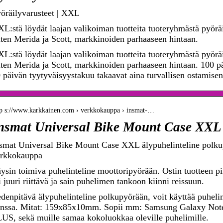
öräilyvarusteet | XXL
L:stä löydät laajan valikoiman tuotteita tuoteryhmästä pyörä
ten Merida ja Scott, markkinoiden parhaaseen hintaan.
L:stä löydät laajan valikoiman tuotteita tuoteryhmästä pyörä
ten Merida ja Scott, markkinoiden parhaaseen hintaan. 100 pä
 päivän tyytyväisyystakuu takaavat aina turvallisen ostamisen
tp s://www.karkkainen.com › verkkokauppa › insmat-…
nsmat Universal Bike Mount Case XXL 
smat Universal Bike Mount Case XXL älypuhelinteline polk
rkkokauppa
ysin toimiva puhelinteline moottoripyörään. Ostin tuotteen pi
i juuri riittävä ja sain puhelimen tankoon kiinni reissuun.
denpitävä älypuhelinteline polkupyörään, voit käyttää puhel
nssa. Mitat: 159x85x10mm. Sopii mm: Samsung Galaxy Note
US, sekä muille samaa kokoluokkaa oleville puhelimille.