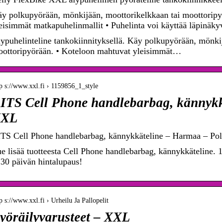
y polkupyörään, mönkijään, moottorikelkkaan tai moottoripy
eisimmät matkapuhelinmallit • Puhelinta voi käyttää läpinä
ypuhelinteline tankokiinnityksellä. Käy polkupyörään, mönki
ottoripyörään. • Koteloon mahtuvat yleisimmät…
p s://www.xxl.fi › 1159856_1_style
ITS Cell Phone handlebarbag, kännyk
XXL
TS Cell Phone handlebarbag, kännykkäteline – Harmaa – Po
e lisää tuotteesta Cell Phone handlebarbag, kännykkäteline. 1
 30 päivän hintalupaus!
p s://www.xxl.fi › Urheilu Ja Pallopelit
yöräilyvarusteet – XXL