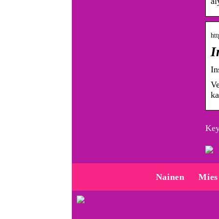
äl
ht
I
In
Ve
ka
Key
Nainen
Mies