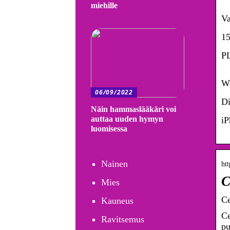
miehille
Va
15
PL
Wa
06/09/2022
Di
Näin hammaslääkäri voi
auttaa uuden hymyn
iP
luomisessa
Nainen
htt
C
Mies
Ce
Kauneus
Ce
Ravitsemus
pu