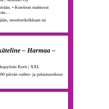
örään. • Koteloon mahtuvat
kyvän…
jään, moottorikelkkaan tai
käteline – Harmaa –
lkupyörän Korit | XXL
00 päivän vaihto- ja palautusoikeus