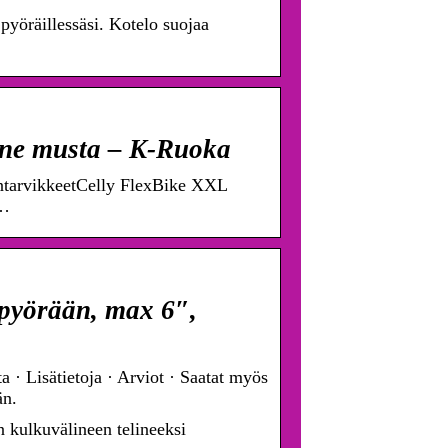
pyöräillessäsi. Kotelo suojaa
ine musta – K-Ruoka
intarvikkeetCelly FlexBike XXL
 …
 pyörään, max 6″,
· Lisätietoja · Arviot · Saatat myös
än.
n kulkuvälineen telineeksi