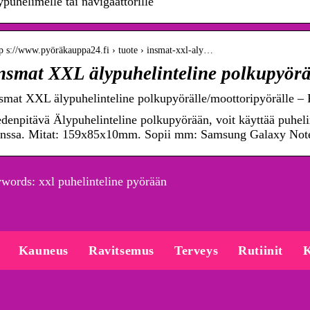
ypuhelimelle tai navigaattorille
tp s://www.pyöräkauppa24.fi › tuote › insmat-xxl-aly…
nsmat XXL älypuhelinteline polkupyörä
smat XXL älypuhelinteline polkupyörälle/moottoripyörälle –
denpitävä Älypuhelinteline polkupyörään, voit käyttää puhel
nssa. Mitat: 159x85x10mm. Sopii mm: Samsung Galaxy Not
words: xxl puhelinteline pyörään
Kauneus
Ravitsemus
Terveys
Rutiinit
K