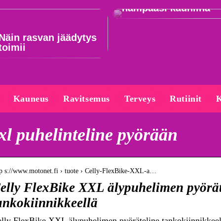
hampaasi kauniina
Näin rasvan jäädytys
toimii
Kauneus
Ravitsemus
Terveys
Rutiinit
K
xl puhelinteline pyörään
tp s://www.motonet.fi › tuote › Celly-FlexBike-XXL-a…
elly FlexBike XXL älypuhelimen pyörät
ankokiinnikkeellä
lly FlexBike XXL älypuhelimen pyöräteline tankokiinnikkeel