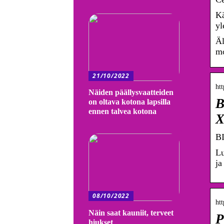
Kä
yl
Äl
mo
21/10/2022
htt
Näiden päällysvaatteiden
B
on oltava kotona lapsilla
ennen talvea kotona
BI
Lu
ja
08/10/2022
htt
Näin saat kauniit, terveet
P
hiukset