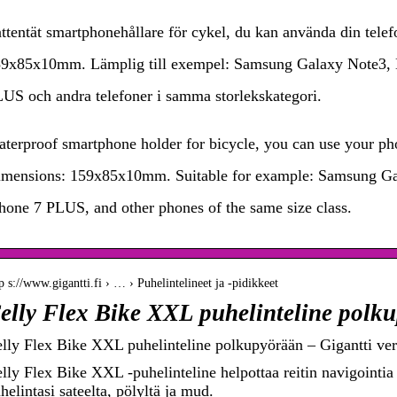
ttentät smartphonehållare för cykel, du kan använda din tele
9x85x10mm. Lämplig till exempel: Samsung Galaxy Note3, 
US och andra telefoner i samma storlekskategori.
terproof smartphone holder for bicycle, you can use your pho
mensions: 159x85x10mm. Suitable for example: Samsung Ga
hone 7 PLUS, and other phones of the same size class.
p s://www.gigantti.fi › … › Puhelintelineet ja -pidikkeet
elly Flex Bike XXL puhelinteline polku
lly Flex Bike XXL puhelinteline polkupyörään – Gigantti v
lly Flex Bike XXL -puhelinteline helpottaa reitin navigointia 
helintasi sateelta, pölyltä ja mud.