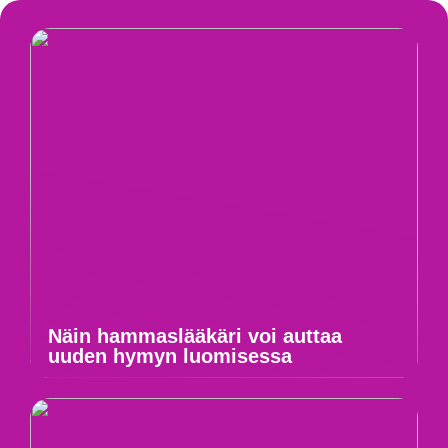
Näin hammaslääkäri voi auttaa
uuden hymyn luomisessa