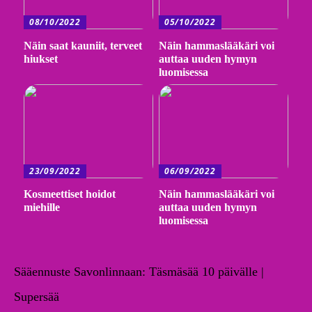
08/10/2022
05/10/2022
Näin saat kauniit, terveet
Näin hammaslääkäri voi
hiukset
auttaa uuden hymyn
luomisessa
23/09/2022
06/09/2022
Kosmeettiset hoidot
Näin hammaslääkäri voi
miehille
auttaa uuden hymyn
luomisessa
Sääennuste Savonlinnaan: Täsmäsää 10 päivälle |
Supersää