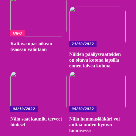
INFO
Kattava opas oikean
21/10/2022
lisäosan valintaan
Näiden päällysvaatteiden
on oltava kotona lapsilla
ennen talvea kotona
08/10/2022
05/10/2022
Näin saat kauniit, terveet
Näin hammaslääkäri voi
hiukset
auttaa uuden hymyn
luomisessa