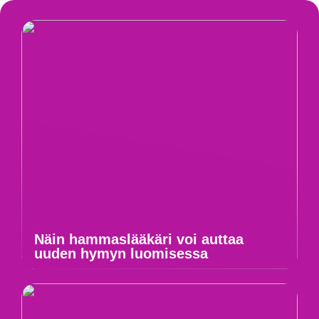
Näin hammaslääkäri voi auttaa
uuden hymyn luomisessa