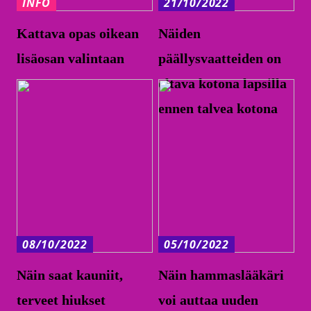
INFO
21/10/2022
Kattava opas oikean
Näiden
lisäosan valintaan
päällysvaatteiden on
oltava kotona lapsilla
ennen talvea kotona
08/10/2022
05/10/2022
Näin saat kauniit,
Näin hammaslääkäri
terveet hiukset
voi auttaa uuden