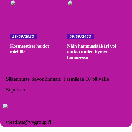
23/09/2022
06/09/2022
Kosmeettiset hoidot
Näin hammaslääkäri voi
miehille
auttaa uuden hymyn
luomisessa
Sääennuste Savonlinnaan: Täsmäsää 10 päivälle |
Supersää
viestinta@vvgroup.fi