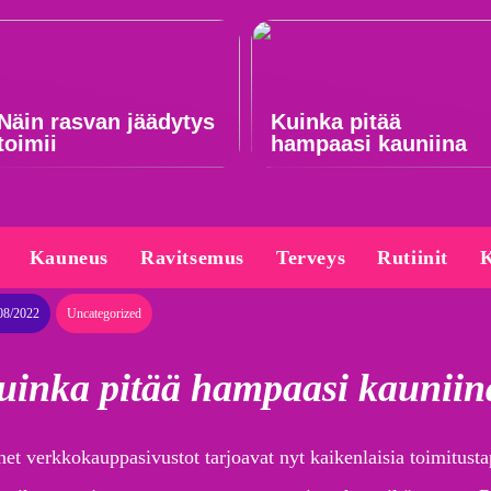
Näin rasvan jäädytys
Kuinka pitää
toimii
hampaasi kauniina
Kauneus
Ravitsemus
Terveys
Rutiinit
K
08/2022
Uncategorized
uinka pitää hampaasi kauniin
et verkkokauppasivustot tarjoavat nyt kaikenlaisia toimitusta