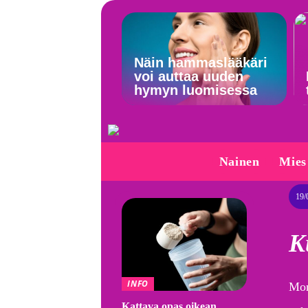
Näin hammaslääkäri
voi auttaa uuden
hymyn luomisessa
Nainen
Mies
19/
K
INFO
Mon
Kattava opas oikean