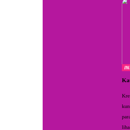
I
Kat
Krea
kun
para
lih