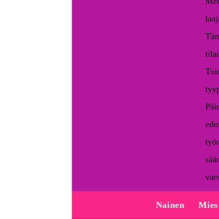
Mel
laaj
Täm
tila
Toi
tyyp
Päi
edut
työ
sää
var
Nainen
Mies