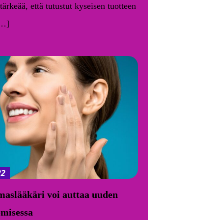
ärkeää, että tutustut kyseisen tuotteen
[…]
22
aslääkäri voi auttaa uuden
misessa