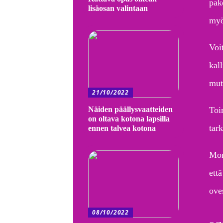
pake
lisäosan valintaan
myö
Voi
kal
mutt
21/10/2022
Näiden päällysvaatteiden
Toi
on oltava kotona lapsilla
tark
ennen talvea kotona
Mon
ett
oves
08/10/2022