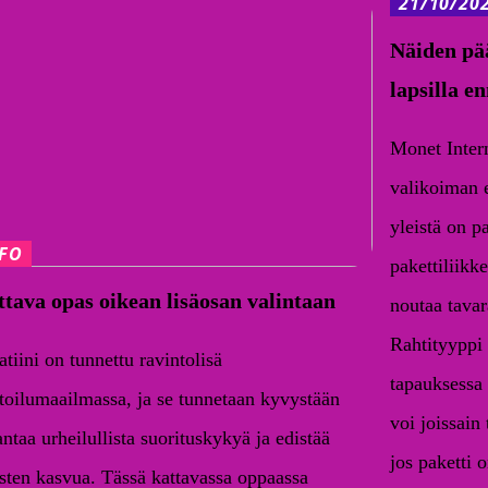
21/10/20
Näiden pää
lapsilla e
Monet Intern
valikoiman e
yleistä on p
NFO
pakettiliikk
tava opas oikean lisäosan valintaan
noutaa tavar
Rahtityyppi
tiini on tunnettu ravintolisä
tapauksessa 
toilumaailmassa, ja se tunnetaan kyvystään
voi joissain
ntaa urheilullista suorituskykyä ja edistää
jos paketti o
asten kasvua. Tässä kattavassa oppaassa