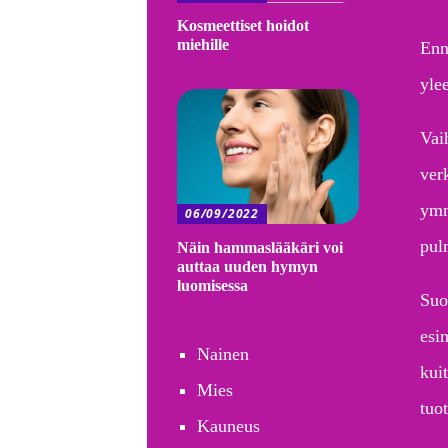
Kosmeettiset hoidot
miehille
Enn
yle
Vaih
ver
ymm
06/09/2022
pul
Näin hammaslääkäri voi
auttaa uuden hymyn
luomisessa
Suo
esi
Nainen
kuit
Mies
tuot
Kauneus