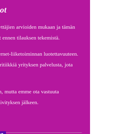
ot
äyttäjien arvioiden mukaan ja tämän
t ennen tilauksen tekemistä.
rnet-liiketoiminnan luotettavuuteen.
tiikkiä yrityksen palvelusta, jota
ein, mutta emme ota vastuuta
ivityksen jälkeen.