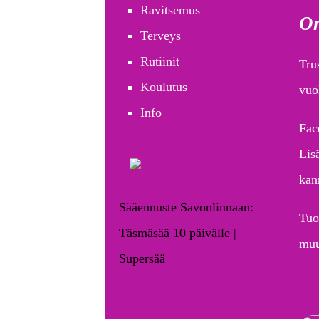
Ravitsemus
On
Terveys
Rutiinit
Tru
Koulutus
vuo
Info
Fac
Lis
kan
Sääennuste Savonlinnaan:
Tuo
Täsmäsää 10 päivälle |
muu
Supersää