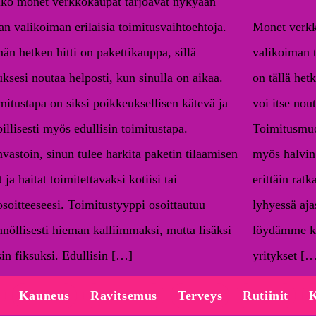
ko monet verkkokaupat tarjoavat nykyään
an valikoiman erilaisia toimitusvaihtoehtoja.
Monet verkk
än hetken hitti on pakettikauppa, sillä
valikoiman 
uksesi noutaa helposti, kun sinulla on aikaa.
on tällä het
mitustapa on siksi poikkeuksellisen kätevä ja
voi itse nout
illisesti myös edullisin toimitustapa.
Toimitusmuot
nvastoin, sinun tulee harkita paketin tilaamisen
myös halvin 
 ja haitat toimitettavaksi kotiisi tai
erittäin ratk
osoitteeseesi. Toimitustyyppi osoittautuu
lyhyessä ajas
nnöllisesti hieman kalliimmaksi, mutta lisäksi
löydämme ky
sin fiksuksi. Edullisin […]
yritykset [
Kauneus
Ravitsemus
Terveys
Rutiinit
K