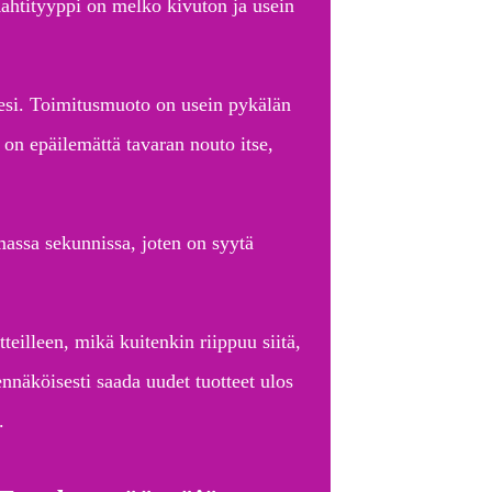
 Rahtityyppi on melko kivuton ja usein
llesi. Toimitusmuoto on usein pykälän
 on epäilemättä tavaran nouto itse,
massa sekunnissa, joten on syytä
teilleen, mikä kuitenkin riippuu siitä,
ennäköisesti saada uudet tuotteet ulos
.