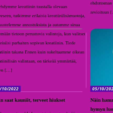
ehdottoman t
ehdymme kreatiinin taustalla olevaan
arvioituun 
eeseen, tutkimme erilaisia ​​kreatiinilisämuotoja,
kustelemme annostuksista ja autamme sinua
emään tietoon perustuvia valintoja, kun valitset
eisiisi parhaiten sopivan kreatiinin. Tiede
atiinin takana Ennen kuin sukeltaamme oikean
atiinilisän valintaan, on tärkeää ymmärtää,
en […]
/10/2022
05/10/20
n saat kauniit, terveet hiukset
Näin hamm
hymyn luo