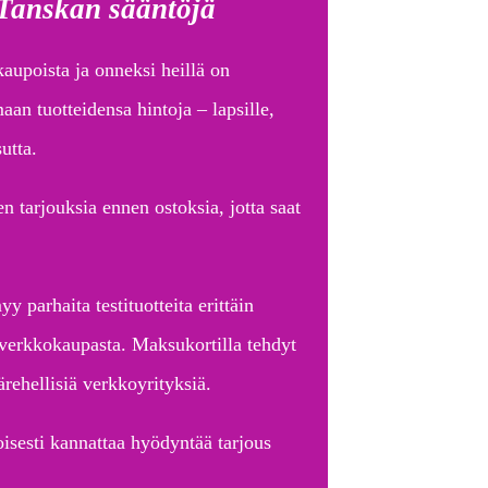
 Tanskan sääntöjä
kaupoista ja onneksi heillä on
aan tuotteidensa hintoja – lapsille,
utta.
en tarjouksia ennen ostoksia, jotta saat
y parhaita testituotteita erittäin
a verkkokaupasta. Maksukortilla tehdyt
rehellisiä verkkoyrityksiä.
isesti kannattaa hyödyntää tarjous