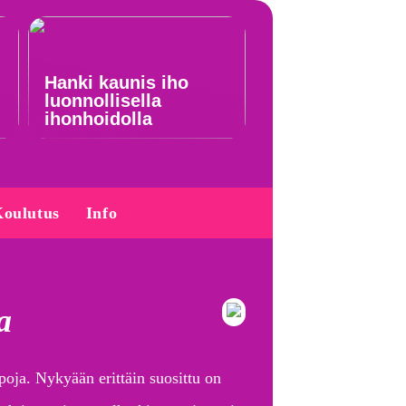
Hanki kaunis iho
luonnollisella
ihonhoidolla
oulutus
Info
a
poja. Nykyään erittäin suosittu on