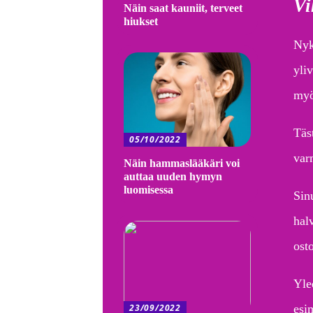
Vi
Näin saat kauniit, terveet
hiukset
Nyk
yli
myös
Täst
05/10/2022
var
Näin hammaslääkäri voi
auttaa uuden hymyn
luomisessa
Sinu
hal
ost
Yle
23/09/2022
esi