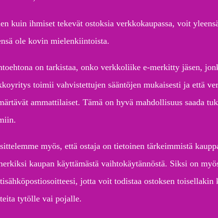
en kuin ihmiset tekevät ostoksia verkkokaupassa, voit yleensä
ensä ole kovin mielenkiintoista.
toehtona on tarkistaa, onko verkkoliike e-merkitty jäsen, jonka
kkoyritys toimii vahvistettujen sääntöjen mukaisesti ja että ve
ärtävät ammattilaiset. Tämä on hyvä mahdollisuus saada tukea
miin.
sittelemme myös, että ostaja on tietoinen tärkeimmistä kauppa
merkiksi kaupan käyttämästä vaihtokäytännöstä. Siksi on myös t
tisähköpostiosoitteesi, jotta voit todistaa ostoksen toisellakin k
teita tytölle vai pojalle.