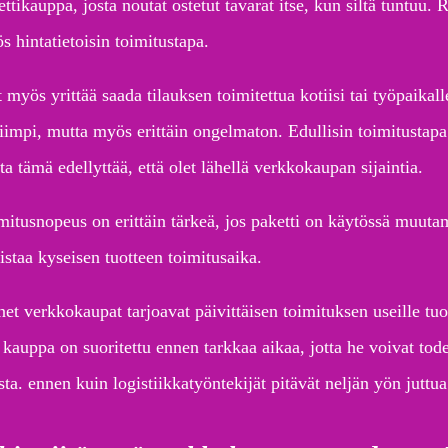
ttikauppa, josta noutat ostetut tavarat itse, kun siltä tuntuu.
s hintatietoisin toimitustapa.
t myös yrittää saada tilauksen toimitettua kotiisi tai työpaika
liimpi, mutta myös erittäin ongelmaton. Edullisin toimitustapa
a tämä edellyttää, että olet lähellä verkkokaupan sijaintia.
mitusnopeus on erittäin tärkeä, jos paketti on käytössä muuta
istaa kyseisen tuotteen toimitusaika.
et verkkokaupat tarjoavat päivittäisen toimituksen useille tuot
ä kauppa on suoritettu ennen tarkkaa aikaa, jotta he voivat tod
ta. ennen kuin logistiikkatyöntekijät pitävät neljän yön juttua