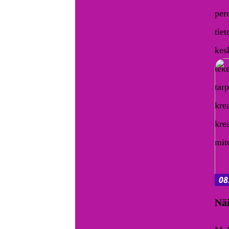
per
tiet
kes
tek
tarp
kre
kre
mit
08
Näi