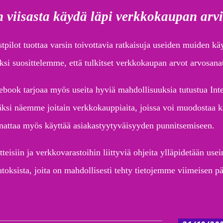
 viisasta käydä läpi verkkokaupan arvi
stpilot tuottaa varsin toivottavia ratkaisuja useiden muiden k
ksi suosittelemme, että tulkitset verkkokaupan arvot arvosana
ebook tarjoaa myös useita hyviä mahdollisuuksia tutustua Inte
äksi näemme joitain verkkokauppiaita, joissa voi muodostaa kri
nattaa myös käyttää asiakastyytyväisyyden punnitsemiseen.
tteisiin ja verkkovarastoihin liittyviä ohjeita ylläpidetään us
toksista, joita on mahdollisesti tehty tietojemme viimeisen pä