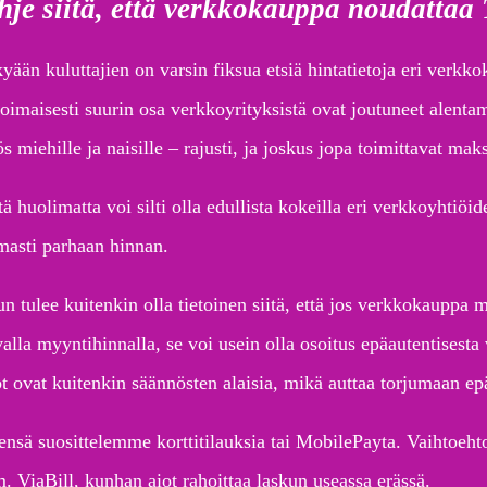
hje siitä, että verkkokauppa noudattaa
yään kuluttajien on varsin fiksua etsiä hintatietoja eri verkko
voimaisesti suurin osa verkkoyrityksistä ovat joutuneet alentam
 miehille ja naisille – rajusti, ja joskus jopa toimittavat maks
ä huolimatta voi silti olla edullista kokeilla eri verkkoyhtiöid
masti parhaan hinnan.
n tulee kuitenkin olla tietoinen siitä, että jos verkkokauppa my
valla myyntihinnalla, se voi usein olla osoitus epäautentisest
ot ovat kuitenkin säännösten alaisia, mikä auttaa torjumaan epä
ensä suosittelemme korttitilauksia tai MobilePayta. Vaihtoehto
m. ViaBill, kunhan aiot rahoittaa laskun useassa erässä.