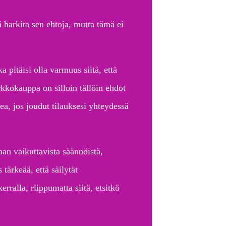
 harkita sen ehtoja, mutta tämä ei
 pitäisi olla varmuus siitä, että
rkkokauppa on silloin tällöin ehdot
, jos joudut tilauksesi yhteydessä
an vaikuttavista säännöistä,
ärkeää, että säilytät
erralla, riippumatta siitä, etsitkö