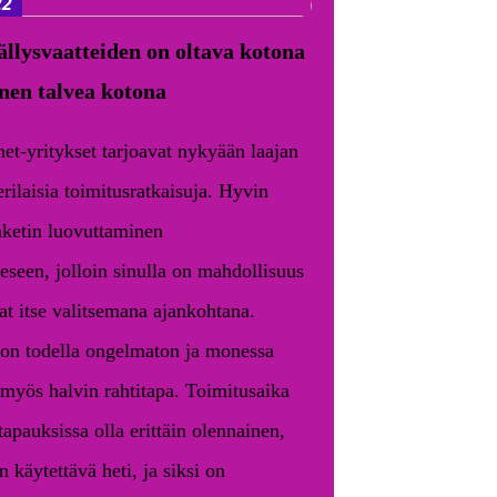
22
llysvaatteiden on oltava kotona
nnen talvea kotona
et-yritykset tarjoavat nykyään laajan
rilaisia toimitusratkaisuja. Hyvin
aketin luovuttaminen
eeseen, jolloin sinulla on mahdollisuus
at itse valitsemana ajankohtana.
 on todella ongelmaton ja monessa
myös halvin rahtitapa. Toimitusaika
 tapauksissa olla erittäin olennainen,
n käytettävä heti, ja siksi on