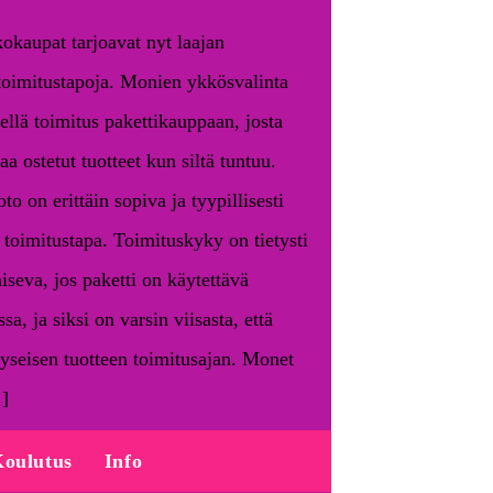
okaupat tarjoavat nyt laajan
toimitustapoja. Monien ykkösvalinta
kellä toimitus pakettikauppaan, josta
aa ostetut tuotteet kun siltä tuntuu.
o on erittäin sopiva ja tyypillisesti
toimitustapa. Toimituskyky on tietysti
aiseva, jos paketti on käytettävä
sa, ja siksi on varsin viisasta, että
seisen tuotteen toimitusajan. Monet
…]
oulutus
Info