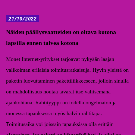
21/10/2022
Näiden päällysvaatteiden on oltava kotona
lapsilla ennen talvea kotona
Monet Internet-yritykset tarjoavat nykyään laajan
valikoiman erilaisia toimitusratkaisuja. Hyvin yleistä on
paketin luovuttaminen pakettiliikkeeseen, jolloin sinulla
on mahdollisuus noutaa tavarat itse valitsemana
ajankohtana. Rahtityyppi on todella ongelmaton ja
monessa tapauksessa myös halvin rahtitapa.
Toimitusaika voi joissain tapauksissa olla erittäin
olennainen, jos paketti on käytettävä heti, ja siksi on