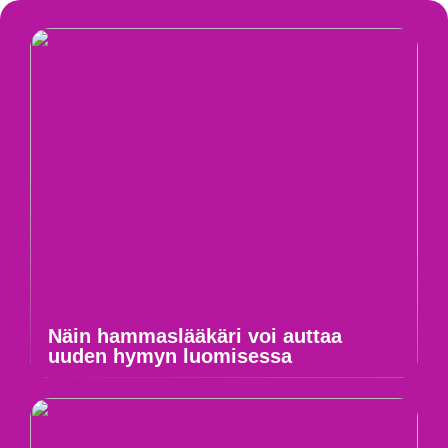
Näin hammaslääkäri voi auttaa
uuden hymyn luomisessa