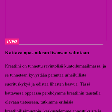
INFO
Kattava opas oikean lisäosan valintaan
Kreatiini on tunnettu ravintolisä kuntoilumaailmassa, ja
se tunnetaan kyvystään parantaa urheilullista
suorituskykyä ja edistää lihasten kasvua. Tässä
kattavassa oppaassa perehdymme kreatiinin taustalla
olevaan tieteeseen, tutkimme erilaisia ​​
kreatiinilisämuotoja, keskustelemme annostuksista ja