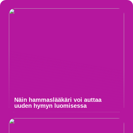
Näin hammaslääkäri voi auttaa
uuden hymyn luomisessa