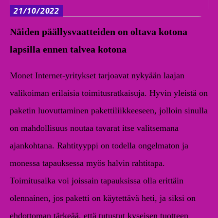
21/10/2022
Näiden päällysvaatteiden on oltava kotona
lapsilla ennen talvea kotona
Monet Internet-yritykset tarjoavat nykyään laajan
valikoiman erilaisia toimitusratkaisuja. Hyvin yleistä on
paketin luovuttaminen pakettiliikkeeseen, jolloin sinulla
on mahdollisuus noutaa tavarat itse valitsemana
ajankohtana. Rahtityyppi on todella ongelmaton ja
monessa tapauksessa myös halvin rahtitapa.
Toimitusaika voi joissain tapauksissa olla erittäin
olennainen, jos paketti on käytettävä heti, ja siksi on
ehdottoman tärkeää, että tutustut kyseisen tuotteen