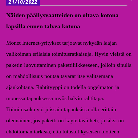
21/10/2022
Näiden päällysvaatteiden on oltava kotona
lapsilla ennen talvea kotona
Monet Internet-yritykset tarjoavat nykyään laajan
valikoiman erilaisia toimitusratkaisuja. Hyvin yleistä on
paketin luovuttaminen pakettiliikkeeseen, jolloin sinulla
on mahdollisuus noutaa tavarat itse valitsemana
ajankohtana. Rahtityyppi on todella ongelmaton ja
monessa tapauksessa myös halvin rahtitapa.
Toimitusaika voi joissain tapauksissa olla erittäin
olennainen, jos paketti on käytettävä heti, ja siksi on
ehdottoman tärkeää, että tutustut kyseisen tuotteen