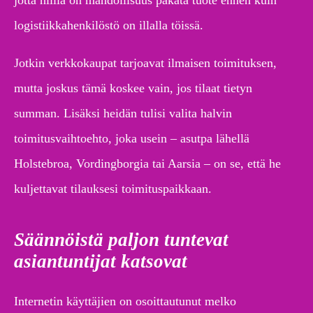
jotta niillä on mahdollisuus pakata tuote ennen kuin
logistiikkahenkilöstö on illalla töissä.
Jotkin verkkokaupat tarjoavat ilmaisen toimituksen,
mutta joskus tämä koskee vain, jos tilaat tietyn
summan. Lisäksi heidän tulisi valita halvin
toimitusvaihtoehto, joka usein – asutpa lähellä
Holstebroa, Vordingborgia tai Aarsia – on se, että he
kuljettavat tilauksesi toimituspaikkaan.
Säännöistä paljon tuntevat
asiantuntijat katsovat
Internetin käyttäjien on osoittautunut melko