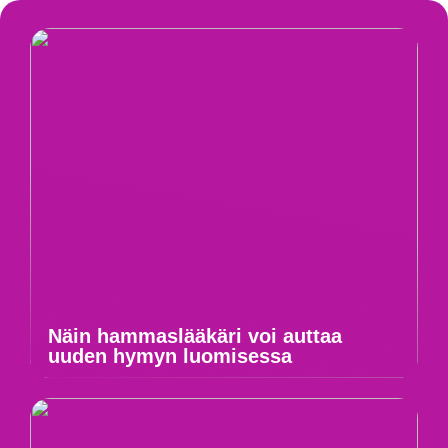
Näin hammaslääkäri voi auttaa
uuden hymyn luomisessa