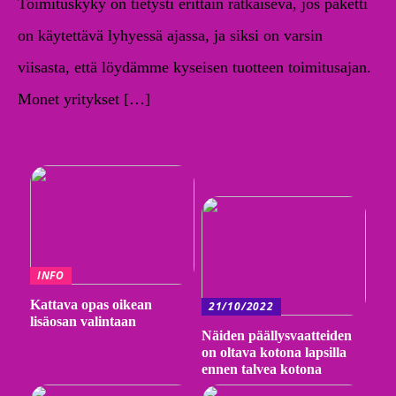
Toimituskyky on tietysti erittäin ratkaiseva, jos paketti
on käytettävä lyhyessä ajassa, ja siksi on varsin
viisasta, että löydämme kyseisen tuotteen toimitusajan.
Monet yritykset […]
INFO
Kattava opas oikean
21/10/2022
lisäosan valintaan
Näiden päällysvaatteiden
on oltava kotona lapsilla
ennen talvea kotona