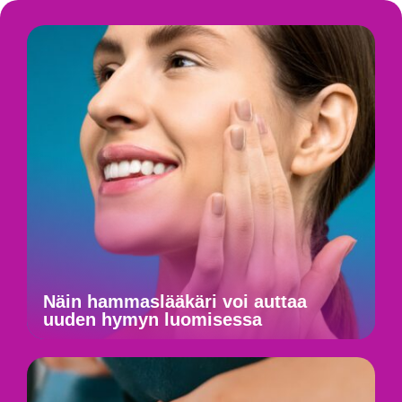
Näin hammaslääkäri voi auttaa
uuden hymyn luomisessa