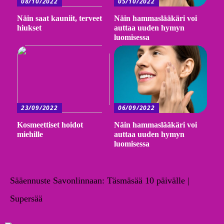
08/10/2022
05/10/2022
Näin saat kauniit, terveet
Näin hammaslääkäri voi
hiukset
auttaa uuden hymyn
luomisessa
23/09/2022
06/09/2022
Kosmeettiset hoidot
Näin hammaslääkäri voi
miehille
auttaa uuden hymyn
luomisessa
Sääennuste Savonlinnaan: Täsmäsää 10 päivälle |
Supersää