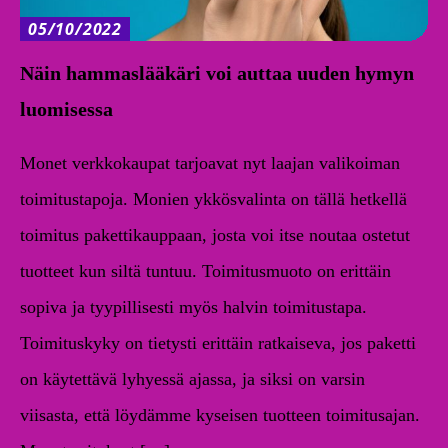
05/10/2022
Näin hammaslääkäri voi auttaa uuden hymyn
luomisessa
Monet verkkokaupat tarjoavat nyt laajan valikoiman
toimitustapoja. Monien ykkösvalinta on tällä hetkellä
toimitus pakettikauppaan, josta voi itse noutaa ostetut
tuotteet kun siltä tuntuu. Toimitusmuoto on erittäin
sopiva ja tyypillisesti myös halvin toimitustapa.
Toimituskyky on tietysti erittäin ratkaiseva, jos paketti
on käytettävä lyhyessä ajassa, ja siksi on varsin
viisasta, että löydämme kyseisen tuotteen toimitusajan.