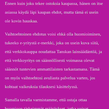
Ennen kuin joku tekee ostoksia kaupassa, hänen on itse
asiassa käydä läpi kaupan ehdot, mutta tämä ei usein
ole kovin hauskaa.
Vaihtoehtoinen ehdotus voisi ehkä olla huomioiminen,
tukeeko e-yritystä e-merkki, joka on usein kuva siitä,
että verkkokauppa noudattaa Tanskan lainsäädäntöä, ja
että verkkoyritys on säännöllisesti voimassa olevat
säännöt tuntevien ammattilaisten tarkastamana. Tämä
on myös vaihtoehtosi avuliasta palvelua varten, jos
kohtaat vaikeuksia tilauksesi käsittelyssä.
Samalla tavalla varmistamme, että ostaja ottaa
huomioon tärkeimmät määräykset, jotka voivat